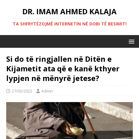
DR. IMAM AHMED KALAJA
TA SHFRYTËZOJMË INTERNETIN NË DOBI TË BESIMIT!
Si do të ringjallen në Ditën e
Kijametit ata që e kanë kthyer
lypjen në mënyrë jetese?
27/02/2022
Admin