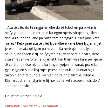
…Ata të cilët do të ringjallen dhe do të tubohen pa pikë mishi
në fytyrë, pra do të ketë një kategori njerëzish që ringjallen
dhe kur tubohen janë pa mish fare në fytyrë. E cilët janë këta
njerëz? Këta janë ata të cilët lypin dhe e kanë bërë lypjen mjet
jetese, ose ata që lypin pa nevojë. Sa herë që njeriu lyp pa
nevojë, në faqen e tij, në fytyrën e tij vendoset një vizë, këto
viza shfaqen në Ditën e Kijametit, kur them vizë kam për qëllim
të çarë dhe nëse njeriu e ka kthyer lypjen në zanat, pra e ka
gjetur lypjen si një lloj mjet jetese dhe nuk ka punuar siç i
takon njeriut të punojë, ky njeri do të ringjallet në Ditën e
Kijametit dhe në fytyrën e tij nuk do të ketë aspak mish, do t’i
ketë rënë mishi.
Dr. Imam Ahmed Kalaja
Kliko këtu për të shikuar videon