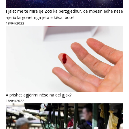
Fjalët më të mira që Zoti ka përzgjedhur, që mbesin edhe nëse
njeriu largohet nga jeta e kësaj bote!
18/04/2022
A prishet agjërimi nëse na del gjak?
18/04/2022