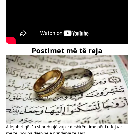
Postimet më të reja
A lejohet që t’ia shpreh një vajze dëshirën time për t’u fejuar
me të, por pa dijeninë e prindërve të saj?