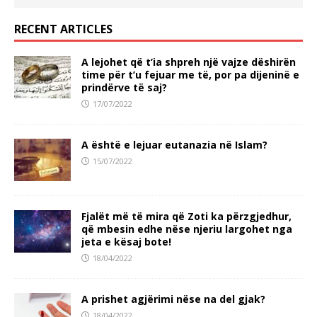
RECENT ARTICLES
A lejohet që t’ia shpreh një vajze dëshirën
time për t’u fejuar me të, por pa dijeninë e
prindërve të saj?
17/07/2022
A është e lejuar eutanazia në Islam?
15/07/2022
Fjalët më të mira që Zoti ka përzgjedhur,
që mbesin edhe nëse njeriu largohet nga
jeta e kësaj bote!
18/04/2022
A prishet agjërimi nëse na del gjak?
18/04/2022