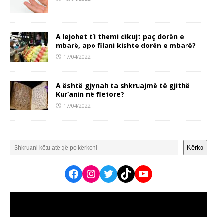
A lejohet t’i themi dikujt paç dorën e
mbarë, apo filani kishte dorën e mbarë?
17/04/2022
A është gjynah ta shkruajmë të gjithë
Kur’anin në fletore?
17/04/2022
Kërko