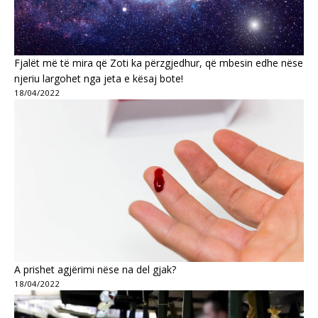
Fjalët më të mira që Zoti ka përzgjedhur, që mbesin edhe nëse
njeriu largohet nga jeta e kësaj bote!
18/04/2022
A prishet agjërimi nëse na del gjak?
18/04/2022