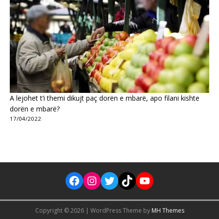
A lejohet t’i themi dikujt paç dorën e mbarë, apo filani kishte
dorën e mbarë?
17/04/2022
Copyright © 2026 | WordPress Theme by
MH Themes