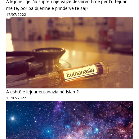
A lejohet që t’ia shpreh një vajze dëshirën time për t’u fejuar
me të, por pa dijeninë e prindërve të saj?
17/07/2022
A është e lejuar eutanazia në Islam?
15/07/2022