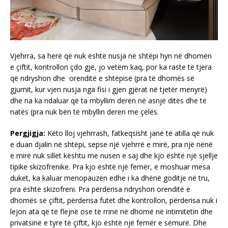
Vjehrra, sa herë që nuk është nusja në shtëpi hyn në dhomën
e çiftit, kontrollon çdo gjë, jo vetëm kaq, por ka raste të tjera
që ndryshon dhe orenditë e shtëpisë (pra të dhomës së
gjumit, kur vjen nusja nga fisi i gjen gjërat në tjetër menyrë)
dhe na ka ndaluar që ta mbyllim derën në asnjë ditës dhe të
natës (pra nuk bën të mbyllin deren me çelës.
Pergjigja:
Këto lloj vjehrrash, fatkeqsisht janë të atilla që nuk
e duan djalin në shtëpi, sepse një vjehrrë e mirë, pra një nënë
e mirë nuk sillet kështu me nusen e saj dhe kjo është një sjellje
tipike skizofrenike. Pra kjo është një femër, e moshuar mesa
duket, ka kaluar menopauzën edhe i ka dhënë goditje në tru,
pra është skizofreni. Pra përderisa ndryshon orenditë e
dhomës së çiftit, përderisa futet dhe kontrollon, përderisa nuk i
lejon ata që të flejnë ose të rrinë në dhomë në intimitetin dhe
privatsinë e tyre të çiftit, kjo është një femër e sëmurë. Dhe