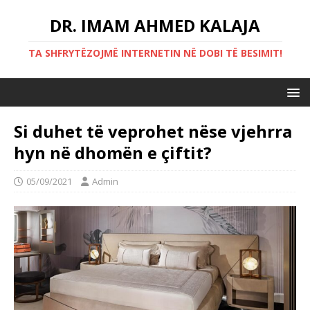
DR. IMAM AHMED KALAJA
TA SHFRYTËZOJMË INTERNETIN NË DOBI TË BESIMIT!
Si duhet të veprohet nëse vjehrra
hyn në dhomën e çiftit?
05/09/2021
Admin