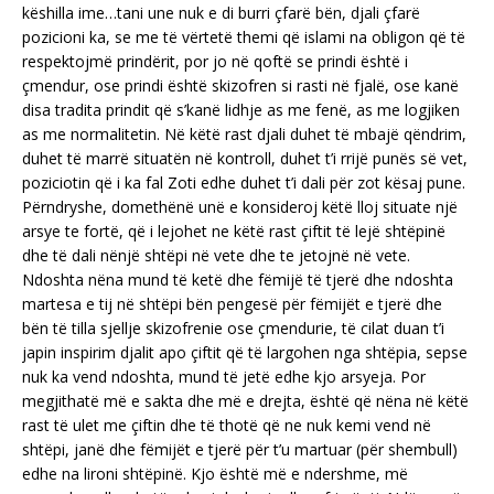
këshilla ime…tani une nuk e di burri çfarë bën, djali çfarë
pozicioni ka, se me të vërtetë themi që islami na obligon që të
respektojmë prindërit, por jo në qoftë se prindi është i
çmendur, ose prindi është skizofren si rasti në fjalë, ose kanë
disa tradita prindit që s’kanë lidhje as me fenë, as me logjiken
as me normalitetin. Në këtë rast djali duhet të mbajë qëndrim,
duhet të marrë situatën në kontroll, duhet t’i rrijë punës së vet,
poziciotin që i ka fal Zoti edhe duhet t’i dali për zot kësaj pune.
Përndryshe, domethënë unë e konsideroj këtë lloj situate një
arsye te fortë, që i lejohet ne këtë rast çiftit të lejë shtëpinë
dhe të dali nënjë shtëpi në vete dhe te jetojnë në vete.
Ndoshta nëna mund të ketë dhe fëmijë të tjerë dhe ndoshta
martesa e tij në shtëpi bën pengesë për fëmijët e tjerë dhe
bën të tilla sjellje skizofrenie ose çmendurie, të cilat duan t’i
japin inspirim djalit apo çiftit që të largohen nga shtëpia, sepse
nuk ka vend ndoshta, mund të jetë edhe kjo arsyeja. Por
megjithatë më e sakta dhe më e drejta, është që nëna në këtë
rast të ulet me çiftin dhe të thotë që ne nuk kemi vend në
shtëpi, janë dhe fëmijët e tjerë për t’u martuar (për shembull)
edhe na lironi shtëpinë. Kjo është më e ndershme, më