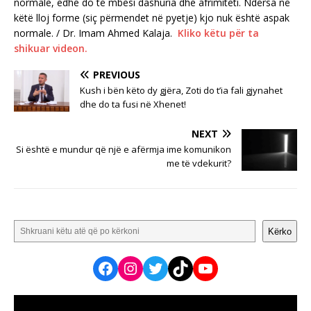
normale, edhe do të mbesi dashuria dhe afrimiteti. Ndërsa në
këtë lloj forme (siç përmendet në pyetje) kjo nuk është aspak
normale. / Dr. Imam Ahmed Kalaja.
Kliko këtu për ta
shikuar videon.
PREVIOUS
Kush i bën këto dy gjëra, Zoti do t’ia fali gjynahet
dhe do ta fusi në Xhenet!
NEXT
Si është e mundur që një e afërmja ime komunikon
me të vdekurit?
Kërko