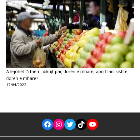
A lejohet t’i themi dikujt paç dorën e mbarë, apo filani kishte
dorën e mbarë?
17/04/2022