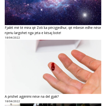
Fjalët më të mira që Zoti ka përzgjedhur, që mbesin edhe nëse
njeriu largohet nga jeta e kësaj bote!
18/04/2022
A prishet agjërimi nëse na del gjak?
18/04/2022