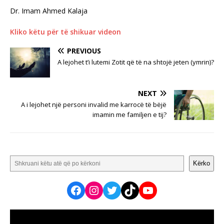
Dr. Imam Ahmed Kalaja
Kliko këtu për të shikuar videon
PREVIOUS
A lejohet t’i lutemi Zotit që të na shtojë jeten (ymrin)?
NEXT
A i lejohet një personi invalid me karrocë të bëjë
imamin me familjen e tij?
Kërko