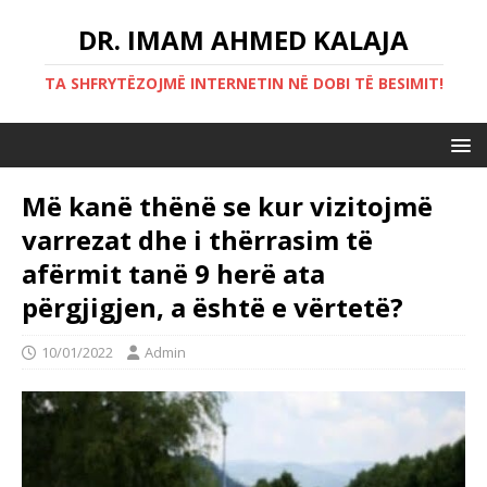
DR. IMAM AHMED KALAJA
TA SHFRYTËZOJMË INTERNETIN NË DOBI TË BESIMIT!
Më kanë thënë se kur vizitojmë
varrezat dhe i thërrasim të
afërmit tanë 9 herë ata
përgjigjen, a është e vërtetë?
10/01/2022
Admin