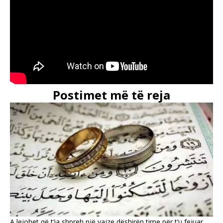
Postimet më të reja
A lejohet që t’ia shpreh një vajze dëshirën time për t’u fejuar