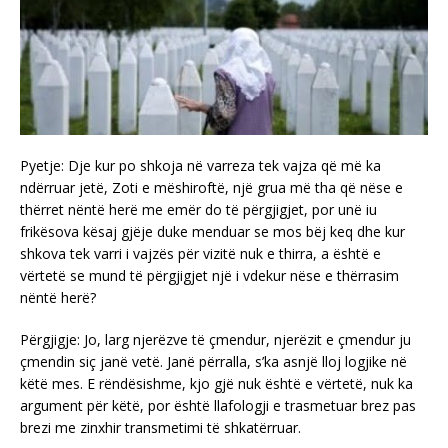
Pyetje: Dje kur po shkoja në varreza tek vajza që më ka
ndërruar jetë, Zoti e mëshiroftë, një grua më tha që nëse e
thërret nëntë herë me emër do të përgjigjet, por unë iu
frikësova kësaj gjëje duke menduar se mos bëj keq dhe kur
shkova tek varri i vajzës për vizitë nuk e thirra, a është e
vërtetë se mund të përgjigjet një i vdekur nëse e thërrasim
nëntë herë?
Përgjigje: Jo, larg njerëzve të çmendur, njerëzit e çmendur ju
çmendin siç janë vetë. Janë përralla, s’ka asnjë lloj logjike në
këtë mes. E rëndësishme, kjo gjë nuk është e vërtetë, nuk ka
argument për këtë, por është llafologji e trasmetuar brez pas
brezi me zinxhir transmetimi të shkatërruar.