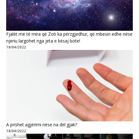
Fjalët më të mira që Zoti ka përzgjedhur, që mbesin edhe nëse
njeriu largohet nga jeta e kësaj bote!
18/04/2022
A prishet agjërimi nëse na del gjak?
18/04/2022