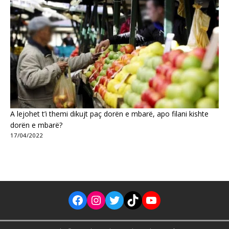
A lejohet t’i themi dikujt paç dorën e mbarë, apo filani kishte
dorën e mbarë?
17/04/2022