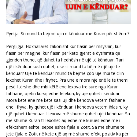
Pyetja: Si mund ta bejmë ujin e kënduar me Kuran për shërim?
Përgjigja: Hoxhallarët zakonisht kur flasin për msyshin, kur
flasin për magjnë, kur flasin për këto gjërat e dyshimta që
gjenden thuhet që duhet ta hedhësh në ujë të kënduar. Tani
ujë i kënduar kush quhet, ose si mund ta bëjmë një ujë të
kënduar? Ujë të kënduar mund ta bëjmë çdo ujë mbi të cilin
lexohet Kuran dhe i fryhet. Pra unë e mora një enë le të themi
pesë litërshe dhe mbi këtë ene lexova tre sure nga Kurani:
fatihanë, ajetin kursij edhe felekun; ky ujë quhet i kënduar.
Mora këtë enë me këtë sasi uji dhe këndova vetëm fatihanë
dhe i fryva, ky quhet ujë i kënduar. I këndova vetëm ihlasin, ky
ujë quhet i kënduar. I lexova më shumë quhet ujë i kënduar. Sa
më shumë Kuran t’i lexohet aq edhe më kurues edhe më i
efektshëm është, sepse është fjala e Zotit. Sa më shumë të
jetë fjala e Zotit në këtë ujë aq më shumë efekt pozitiv ka për