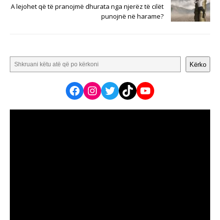
A lejohet që të pranojmë dhurata nga njerëz të cilët
punojnë në harame?
Kërko