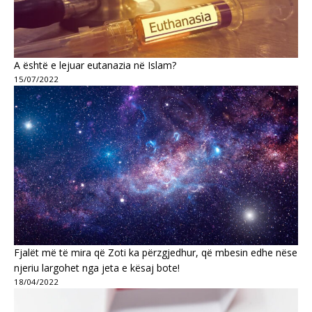
A është e lejuar eutanazia në Islam?
15/07/2022
Fjalët më të mira që Zoti ka përzgjedhur, që mbesin edhe nëse
njeriu largohet nga jeta e kësaj bote!
18/04/2022