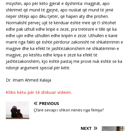
msyshin, apo për këto gjërat e dyshimta: magjirat, apo
shkrimet që mund të gjejnë, apo nuskat që mund të jenë
nëpër shtëpi apo diku tjetër, që hapen aty dhe prishen.
Normalisht përveç ujit të kënduar është mirë që t’i shtohet
edhe pak uthull edhe kripë e zezë, pra tretësirë e tillë që ka
edhe ujin edhe uthullën edhe kripën e zezë. Uthullën e kanë
marrë nga fakti që është përdorur zakonisht në shkatërrimin e
magjive dhe ka efekt të jashtëzakonshëm në shkatërrimin e
magjive, po kështu edhe kripa e zezë ka efekt të
jashtëzakonshëm, kjo është pastaj me provë nuk është se ka
ndonjë argument special për këtë.
Dr. Imam Ahmed Kalaja
Kliko këtu për të shikuar videon.
PREVIOUS
Çfarë sevapi i shkon nënës nga fëmija?
NEXT