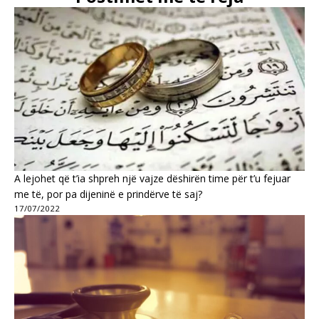
A lejohet që t’ia shpreh një vajze dëshirën time për t’u fejuar
me të, por pa dijeninë e prindërve të saj?
17/07/2022