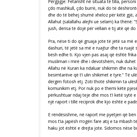
Përgjigje: Fetarisht në situata të tilla, person
çdo mashkull, çdo burrë, nuk do të dëshiron
dhe do të bëhej shumë xheloz për këtë gjë, atë
Allahut (salallahu alejhi ue selam) ka thënë: 
jush, derisa të dojë për vëllain e tij atë që do 
Pra, nëse ti do që gruaja jote të jetë sa më 
dashuri, të jetë sa më e ruajtur dhe ta ruajë 
bësh edhe ti. Kjo vjen pas asaj që është frika 
musliman i mirë dhe i devotshëm, nuk duhet 
Allahu në Kuran ka ndaluar shikimin dhe na k
besimtarëve që t’i ulin shikimet e tyre.” Të u
dërgim fotosh etj. Zoti thotë shikimin ta ulë
komunikim etj. Por nuk po e themi këtë pjesë 
përkushtuar ndaj teje dhe mos t’i ketë sytë e sa
një raport i tillë reciprok dhe kjo është e pa
E rëndësishme, në raport me pyetjen që bën m
mos t’ia japësh rrogën fare atij e ta mbash t
haku jot është e drejta jote. Sidomos nëse burr