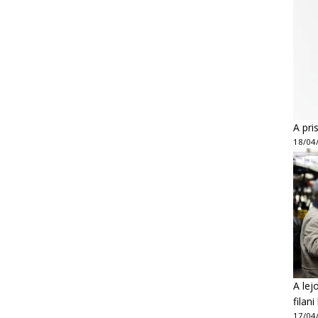
A pri
18/04
A lej
filan
17/04