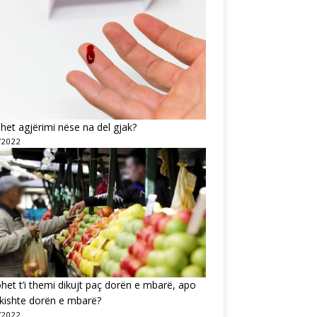
shet agjërimi nëse na del gjak?
/2022
ohet t’i themi dikujt paç dorën e mbarë, apo
i kishte dorën e mbarë?
/2022