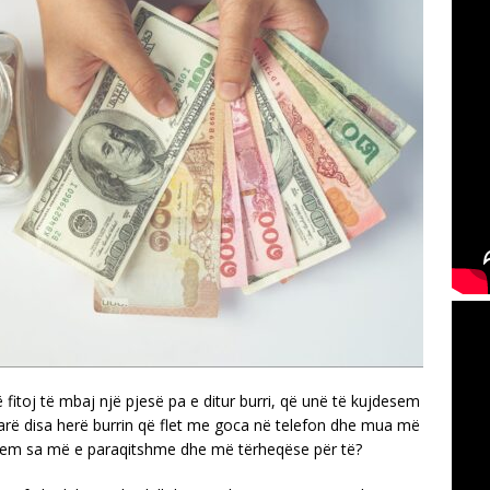
fitoj të mbaj një pjesë pa e ditur burri, që unë të kujdesem
rë disa herë burrin që flet me goca në telefon dhe mua më
 jem sa më e paraqitshme dhe më tërheqëse për të?