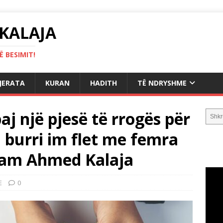
KALAJA
 BESIMIT!
GJERATA
KURAN
HADITH
TË NDRYSHME
j një pjesë të rrogës për
i burri im flet me femra
Imam Ahmed Kalaja
E
0