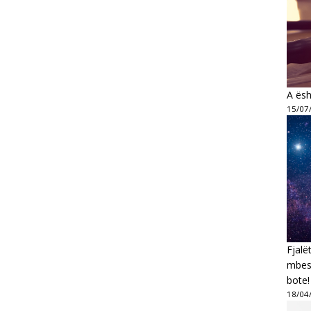
A ësh
15/07
Fjalë
mbesi
bote!
18/04