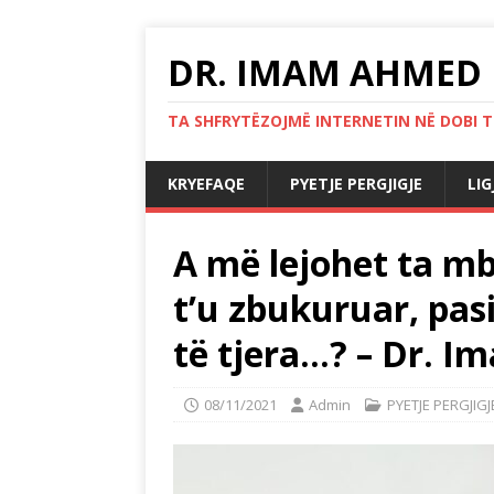
DR. IMAM AHMED 
TA SHFRYTËZOJMË INTERNETIN NË DOBI TË
KRYEFAQE
PYETJE PERGJIGJE
LI
A më lejohet ta mba
t’u zbukuruar, pas
të tjera…? – Dr. 
08/11/2021
Admin
PYETJE PERGJIGJ