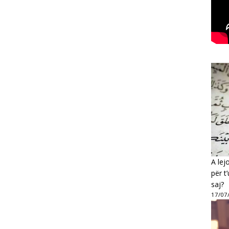
A lej
për t
saj?
17/07