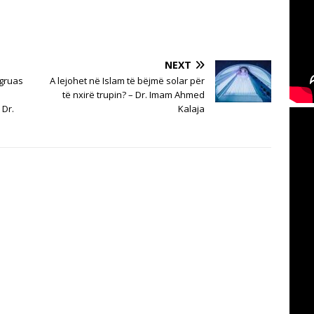
NEXT
 gruas
A lejohet në Islam të bëjmë solar për
a
të nxirë trupin? – Dr. Imam Ahmed
 Dr.
Kalaja