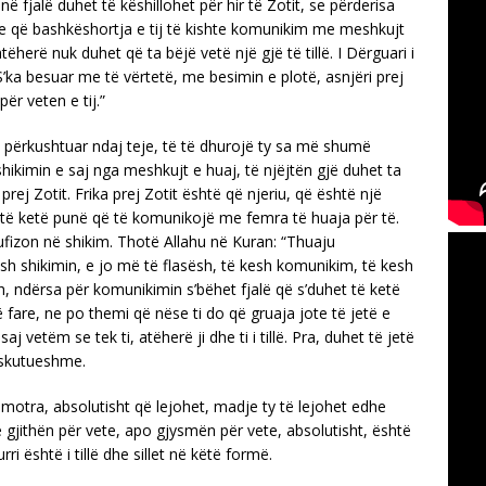
i në fjalë duhet të këshillohet për hir të Zotit, se përderisa
te që bashkëshortja e tij të kishte komunikim me meshkujt
herë nuk duhet që ta bëjë vetë një gjë të tillë. I Dërguari i
“S’ka besuar me të vërtetë, me besimin e plotë, asnjëri prej
për veten e tij.”
e përkushtuar ndaj teje, të të dhurojë ty sa më shumë
shikimin e saj nga meshkujt e huaj, të njëjtën gjë duhet ta
prej Zotit. Frika prej Zotit është që njeriu, që është një
të ketë punë që të komunikojë me femra të huaja për të.
ufizon në shikim. Thotë Allahu në Kuran: “Thuaju
lësh shikimin, e jo më të flasësh, të kesh komunikim, të kesh
sh, ndërsa për komunikimin s’bëhet fjalë që s’duhet të ketë
fare, ne po themi që nëse ti do që gruaja jote të jetë e
j vetëm se tek ti, atëherë ji dhe ti i tillë. Pra, duhet të jetë
diskutueshme.
otra, absolutisht që lejohet, madje ty të lejohet edhe
ë gjithën për vete, apo gjysmën për vete, absolutisht, është
i është i tillë dhe sillet në këtë formë.