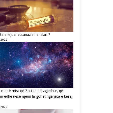
të e lejuar eutanazia në Islam?
/2022
t më të mira që Zoti ka përzgjedhur, që
n edhe nëse njeriu largohet nga jeta e kësaj
/2022