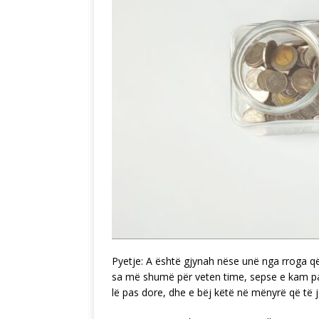
Pyetje: A është gjynah nëse unë nga rroga që 
sa më shumë për veten time, sepse e kam pa
lë pas dore, dhe e bëj këtë në mënyrë që të